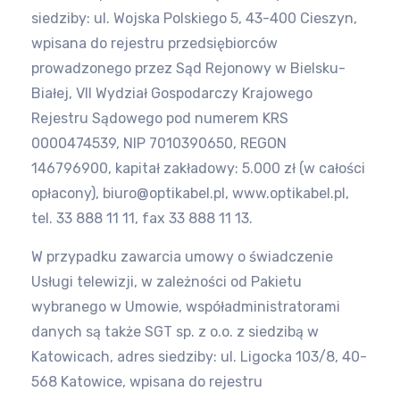
siedziby: ul. Wojska Polskiego 5, 43-400 Cieszyn,
wpisana do rejestru
przedsiębiorców
prowadzonego przez Sąd Rejonowy w Bielsku-
Białej, VII Wydział Gospodarczy Krajowego
Rejestru Sądowego pod
numerem KRS
0000474539, NIP 7010390650, REGON
146796900, kapitał zakładowy: 5.000 zł (w całości
opłacony),
biuro@optikabel.pl, www.optikabel.pl,
tel. 33 888 11 11, fax 33 888 11 13.
W przypadku zawarcia umowy o świadczenie
Usługi telewizji, w zależności od Pakietu
wybranego w Umowie,
współadministratorami
danych są także SGT sp. z o.o. z siedzibą w
Katowicach, adres siedziby: ul. Ligocka 103/8, 40-
568 Katowice,
wpisana do rejestru